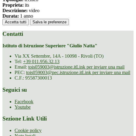
Proprieta:
its
Descrizione:
video
Durata:
1 anno
Accetta tutti
Salva le preferenze
Contatti
Istituto di Istruzione Superiore "Giulio Natta"
Via XX Settembre, 14A - 10098 - Rivoli (TO)
Tel:
+39 011.956.32.13
Email:
tois059003@istruzione.it
Link per inviare una mail
PEC:
tois059003@pec.istruzione.it
Link per inviare una mail
C.F.: 95587300013
Seguici su
Facebook
Youtube
Sezione Link Utili
Cookie policy
Note legali