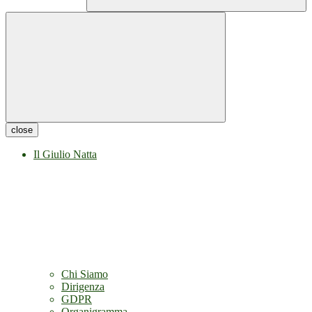
close
Il Giulio Natta
Chi Siamo
Dirigenza
GDPR
Organigramma