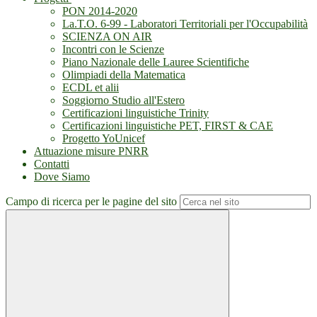
PON 2014-2020
La.T.O. 6-99 - Laboratori Territoriali per l'Occupabilità
SCIENZA ON AIR
Incontri con le Scienze
Piano Nazionale delle Lauree Scientifiche
Olimpiadi della Matematica
ECDL et alii
Soggiorno Studio all'Estero
Certificazioni linguistiche Trinity
Certificazioni linguistiche PET, FIRST & CAE
Progetto YoUnicef
Attuazione misure PNRR
Contatti
Dove Siamo
Campo di ricerca per le pagine del sito