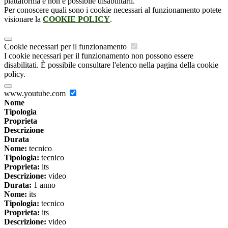
piattaforma e non è possibile disabilitarli.
Per conoscere quali sono i cookie necessari al funzionamento potete
visionare la
COOKIE POLICY
.
Cookie necessari per il funzionamento
I cookie necessari per il funzionamento non possono essere
disabilitati. È possibile consultare l'elenco nella pagina della cookie
policy.
www.youtube.com
Nome
Tipologia
Proprieta
Descrizione
Durata
Nome:
tecnico
Tipologia:
tecnico
Proprieta:
its
Descrizione:
video
Durata:
1 anno
Nome:
its
Tipologia:
tecnico
Proprieta:
its
Descrizione:
video