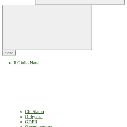
close
Il Giulio Natta
Chi Siamo
Dirigenza
GDPR
Organigramma