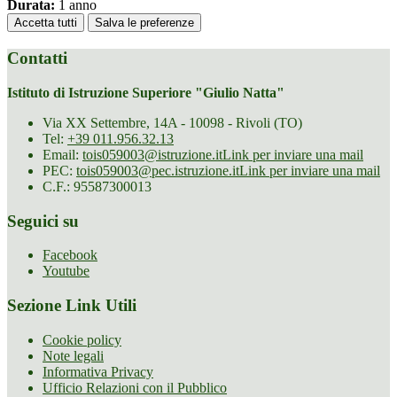
Durata:
1 anno
Accetta tutti
Salva le preferenze
Contatti
Istituto di Istruzione Superiore "Giulio Natta"
Via XX Settembre, 14A - 10098 - Rivoli (TO)
Tel:
+39 011.956.32.13
Email:
tois059003@istruzione.it
Link per inviare una mail
PEC:
tois059003@pec.istruzione.it
Link per inviare una mail
C.F.: 95587300013
Seguici su
Facebook
Youtube
Sezione Link Utili
Cookie policy
Note legali
Informativa Privacy
Ufficio Relazioni con il Pubblico