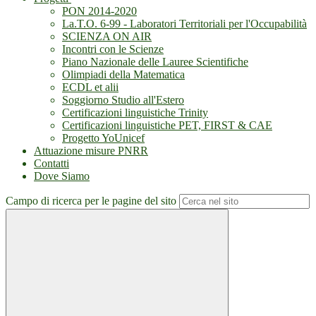
PON 2014-2020
La.T.O. 6-99 - Laboratori Territoriali per l'Occupabilità
SCIENZA ON AIR
Incontri con le Scienze
Piano Nazionale delle Lauree Scientifiche
Olimpiadi della Matematica
ECDL et alii
Soggiorno Studio all'Estero
Certificazioni linguistiche Trinity
Certificazioni linguistiche PET, FIRST & CAE
Progetto YoUnicef
Attuazione misure PNRR
Contatti
Dove Siamo
Campo di ricerca per le pagine del sito