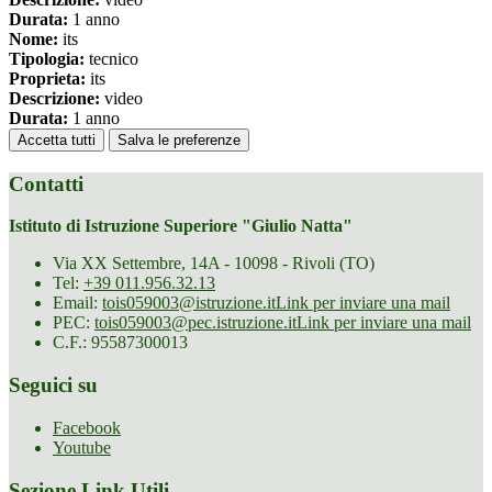
Durata:
1 anno
Nome:
its
Tipologia:
tecnico
Proprieta:
its
Descrizione:
video
Durata:
1 anno
Accetta tutti
Salva le preferenze
Contatti
Istituto di Istruzione Superiore "Giulio Natta"
Via XX Settembre, 14A - 10098 - Rivoli (TO)
Tel:
+39 011.956.32.13
Email:
tois059003@istruzione.it
Link per inviare una mail
PEC:
tois059003@pec.istruzione.it
Link per inviare una mail
C.F.: 95587300013
Seguici su
Facebook
Youtube
Sezione Link Utili