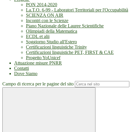
PON 2014-2020
La.T.O. 6-99 - Laboratori Territoriali per l'Occupabilità
SCIENZA ON AIR
Incontri con le Scienze
Piano Nazionale delle Lauree Scientifiche
Olimpiadi della Matematica
ECDL et alii
Soggiorno Studio all'Estero
Certificazioni linguistiche Trinity
Certificazioni linguistiche PET, FIRST & CAE
Progetto YoUnicef
Attuazione misure PNRR
Contatti
Dove Siamo
Campo di ricerca per le pagine del sito