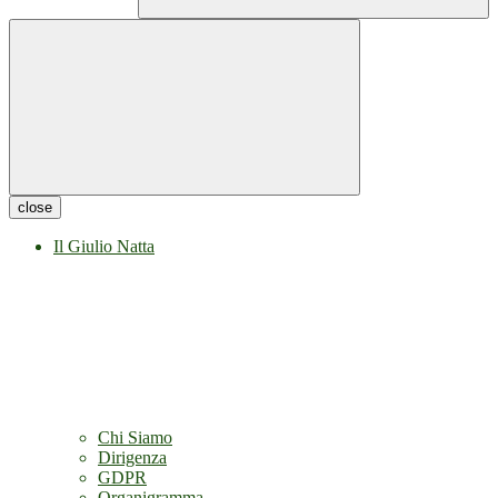
close
Il Giulio Natta
Chi Siamo
Dirigenza
GDPR
Organigramma