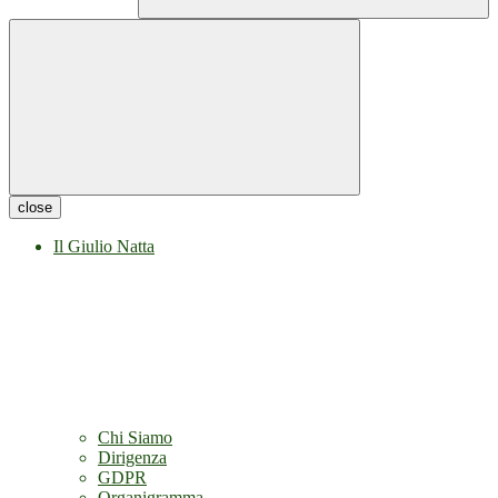
close
Il Giulio Natta
Chi Siamo
Dirigenza
GDPR
Organigramma