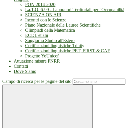
PON 2014-2020
La.T.O. 6-99 - Laboratori Territoriali per l'Occupabilità
SCIENZA ON AIR
Incontri con le Scienze
Piano Nazionale delle Lauree Scientifiche
Olimpiadi della Matematica
ECDL et alii
Soggiorno Studio all'Estero
Certificazioni linguistiche Trinity
Certificazioni linguistiche PET, FIRST & CAE
Progetto YoUnicef
Attuazione misure PNRR
Contatti
Dove Siamo
Campo di ricerca per le pagine del sito