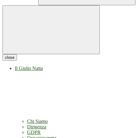
close
Il Giulio Natta
Chi Siamo
Dirigenza
GDPR
Organigramma