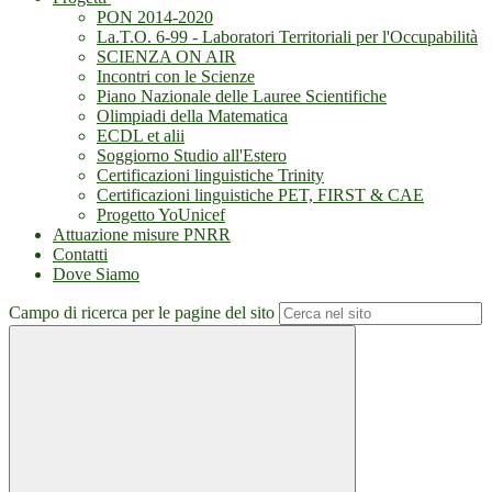
PON 2014-2020
La.T.O. 6-99 - Laboratori Territoriali per l'Occupabilità
SCIENZA ON AIR
Incontri con le Scienze
Piano Nazionale delle Lauree Scientifiche
Olimpiadi della Matematica
ECDL et alii
Soggiorno Studio all'Estero
Certificazioni linguistiche Trinity
Certificazioni linguistiche PET, FIRST & CAE
Progetto YoUnicef
Attuazione misure PNRR
Contatti
Dove Siamo
Campo di ricerca per le pagine del sito