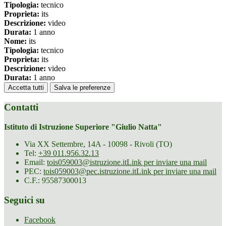
Tipologia:
tecnico
Proprieta:
its
Descrizione:
video
Durata:
1 anno
Nome:
its
Tipologia:
tecnico
Proprieta:
its
Descrizione:
video
Durata:
1 anno
Accetta tutti
Salva le preferenze
Contatti
Istituto di Istruzione Superiore "Giulio Natta"
Via XX Settembre, 14A - 10098 - Rivoli (TO)
Tel:
+39 011.956.32.13
Email:
tois059003@istruzione.it
Link per inviare una mail
PEC:
tois059003@pec.istruzione.it
Link per inviare una mail
C.F.: 95587300013
Seguici su
Facebook