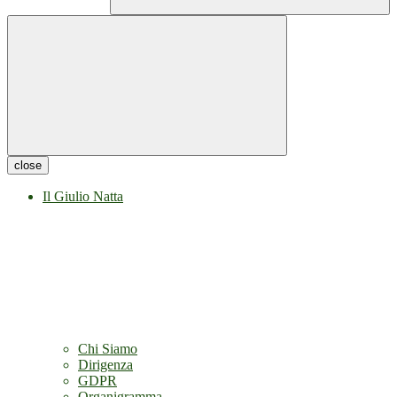
close
Il Giulio Natta
Chi Siamo
Dirigenza
GDPR
Organigramma