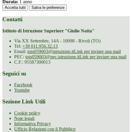
Durata:
1 anno
Accetta tutti
Salva le preferenze
Contatti
Istituto di Istruzione Superiore "Giulio Natta"
Via XX Settembre, 14A - 10098 - Rivoli (TO)
Tel:
+39 011.956.32.13
Email:
tois059003@istruzione.it
Link per inviare una mail
PEC:
tois059003@pec.istruzione.it
Link per inviare una mail
C.F.: 95587300013
Seguici su
Facebook
Youtube
Sezione Link Utili
Cookie policy
Note legali
Informativa Privacy
Ufficio Relazioni con il Pubblico