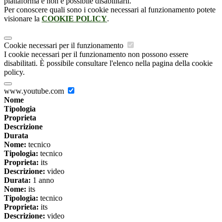
piattaforma e non è possibile disabilitarli.
Per conoscere quali sono i cookie necessari al funzionamento potete
visionare la
COOKIE POLICY
.
Cookie necessari per il funzionamento
I cookie necessari per il funzionamento non possono essere
disabilitati. È possibile consultare l'elenco nella pagina della cookie
policy.
www.youtube.com
Nome
Tipologia
Proprieta
Descrizione
Durata
Nome:
tecnico
Tipologia:
tecnico
Proprieta:
its
Descrizione:
video
Durata:
1 anno
Nome:
its
Tipologia:
tecnico
Proprieta:
its
Descrizione:
video