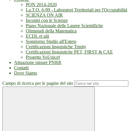
PON 2014-2020
La.T.O. 6-99 - Laboratori Territoriali per l'Occupabilità
SCIENZA ON AIR
Incontri con le Scienze
Piano Nazionale delle Lauree Scientifiche
Olimpiadi della Matematica
ECDL et alii
Soggiorno Studio all'Estero
Certificazioni linguistiche Trinity
Certificazioni linguistiche PET, FIRST & CAE
Progetto YoUnicef
Attuazione misure PNRR
Contatti
Dove Siamo
Campo di ricerca per le pagine del sito