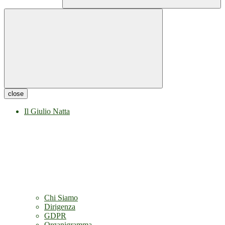
close
Il Giulio Natta
Chi Siamo
Dirigenza
GDPR
Organigramma