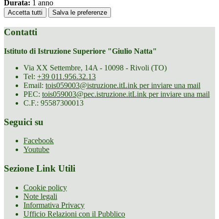
Durata:
1 anno
Accetta tutti
Salva le preferenze
Contatti
Istituto di Istruzione Superiore "Giulio Natta"
Via XX Settembre, 14A - 10098 - Rivoli (TO)
Tel:
+39 011.956.32.13
Email:
tois059003@istruzione.it
Link per inviare una mail
PEC:
tois059003@pec.istruzione.it
Link per inviare una mail
C.F.: 95587300013
Seguici su
Facebook
Youtube
Sezione Link Utili
Cookie policy
Note legali
Informativa Privacy
Ufficio Relazioni con il Pubblico