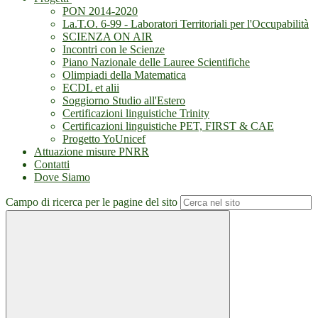
PON 2014-2020
La.T.O. 6-99 - Laboratori Territoriali per l'Occupabilità
SCIENZA ON AIR
Incontri con le Scienze
Piano Nazionale delle Lauree Scientifiche
Olimpiadi della Matematica
ECDL et alii
Soggiorno Studio all'Estero
Certificazioni linguistiche Trinity
Certificazioni linguistiche PET, FIRST & CAE
Progetto YoUnicef
Attuazione misure PNRR
Contatti
Dove Siamo
Campo di ricerca per le pagine del sito