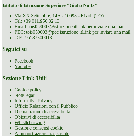
Istituto di Istruzione Superiore "Giulio Natta"
Via XX Settembre, 14A - 10098 - Rivoli (TO)
Tel:
+39 011.956.32.13
Email:
tois059003@istruzione.it
Link per inviare una mail
PEC:
tois059003@pec.istruzione.it
Link per inviare una mail
C.F.: 95587300013
Seguici su
Facebook
Youtube
Sezione Link Utili
Cookie policy
Note legali
Informativa Privacy
Ufficio Relazioni con il Pubblico
Dichiarazione di accessibilità
Obiettivi di accessibilità
Whistleblowing
Gestione consensi cookie
Amministrazione trasparente