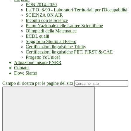
PON 2014-2020
La.T.O. 6-99 - Laboratori Territoriali per l'Occupabilità
SCIENZA ON AIR
Incontri con le Scienze
Piano Nazionale delle Lauree Scientifiche
Olimpiadi della Matematica
ECDL et alii
Soggiorno Studio all'Estero
Certificazioni linguistiche Trinity
Certificazioni linguistiche PET, FIRST & CAE
Progetto YoUnicef
Attuazione misure PNRR
Contatti
Dove Siamo
Campo di ricerca per le pagine del sito