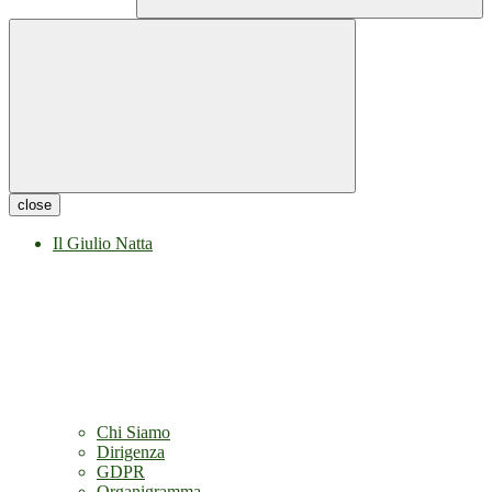
close
Il Giulio Natta
Chi Siamo
Dirigenza
GDPR
Organigramma