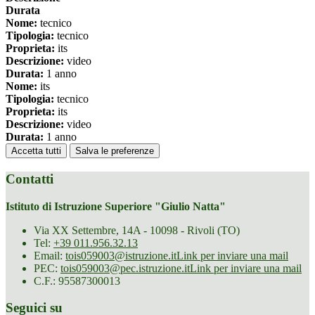
Durata
Nome:
tecnico
Tipologia:
tecnico
Proprieta:
its
Descrizione:
video
Durata:
1 anno
Nome:
its
Tipologia:
tecnico
Proprieta:
its
Descrizione:
video
Durata:
1 anno
Accetta tutti
Salva le preferenze
Contatti
Istituto di Istruzione Superiore "Giulio Natta"
Via XX Settembre, 14A - 10098 - Rivoli (TO)
Tel:
+39 011.956.32.13
Email:
tois059003@istruzione.it
Link per inviare una mail
PEC:
tois059003@pec.istruzione.it
Link per inviare una mail
C.F.: 95587300013
Seguici su