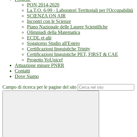
PON 2014-2020
La.T.O. 6-99 - Laboratori Territoriali per l'Occupabilità
SCIENZA ON AIR
Incontri con le Scienze
Piano Nazionale delle Lauree Scientifiche
Olimpiadi della Matematica
ECDL et alii
Soggiorno Studio all'Estero
Certificazioni linguistiche Trinity
Certificazioni linguistiche PET, FIRST & CAE
Progetto YoUnicef
Attuazione misure PNRR
Contatti
Dove Siamo
Campo di ricerca per le pagine del sito