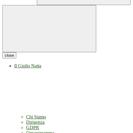
close
Il Giulio Natta
Chi Siamo
Dirigenza
GDPR
Organigramma