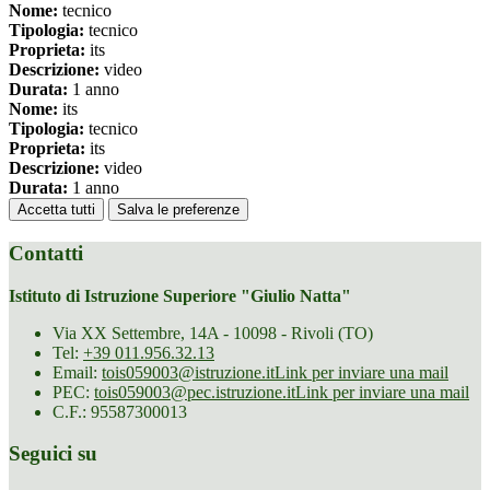
Nome:
tecnico
Tipologia:
tecnico
Proprieta:
its
Descrizione:
video
Durata:
1 anno
Nome:
its
Tipologia:
tecnico
Proprieta:
its
Descrizione:
video
Durata:
1 anno
Accetta tutti
Salva le preferenze
Contatti
Istituto di Istruzione Superiore "Giulio Natta"
Via XX Settembre, 14A - 10098 - Rivoli (TO)
Tel:
+39 011.956.32.13
Email:
tois059003@istruzione.it
Link per inviare una mail
PEC:
tois059003@pec.istruzione.it
Link per inviare una mail
C.F.: 95587300013
Seguici su