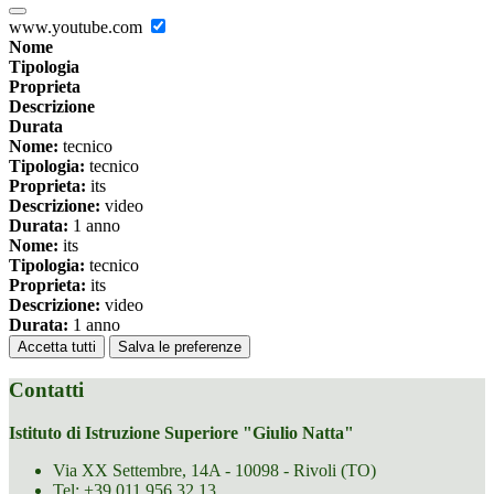
www.youtube.com
Nome
Tipologia
Proprieta
Descrizione
Durata
Nome:
tecnico
Tipologia:
tecnico
Proprieta:
its
Descrizione:
video
Durata:
1 anno
Nome:
its
Tipologia:
tecnico
Proprieta:
its
Descrizione:
video
Durata:
1 anno
Accetta tutti
Salva le preferenze
Contatti
Istituto di Istruzione Superiore "Giulio Natta"
Via XX Settembre, 14A - 10098 - Rivoli (TO)
Tel:
+39 011.956.32.13