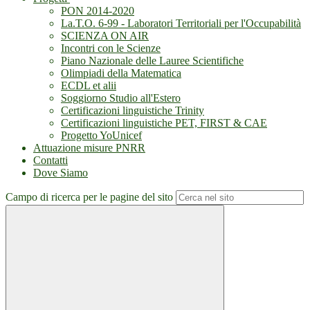
PON 2014-2020
La.T.O. 6-99 - Laboratori Territoriali per l'Occupabilità
SCIENZA ON AIR
Incontri con le Scienze
Piano Nazionale delle Lauree Scientifiche
Olimpiadi della Matematica
ECDL et alii
Soggiorno Studio all'Estero
Certificazioni linguistiche Trinity
Certificazioni linguistiche PET, FIRST & CAE
Progetto YoUnicef
Attuazione misure PNRR
Contatti
Dove Siamo
Campo di ricerca per le pagine del sito