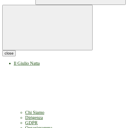
close
Il Giulio Natta
Chi Siamo
Dirigenza
GDPR
Organigramma