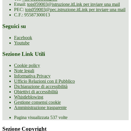
Email:
tois059003@istruzione.it
Link per inviare una mail
PEC:
tois059003@pec.istruzione.it
Link per inviare una mail
C.F.: 95587300013
Seguici su
Facebook
Youtube
Sezione Link Utili
Cookie policy
Note legali
Informativa Privacy
Ufficio Relazioni con il Pubblico
Dichiarazione di accessibilità
Obiettivi di accessibilità
Whistleblowing
Gestione consensi cookie
Amministrazione trasparente
Pagina visualizzata
537
volte
Sezione Copyright