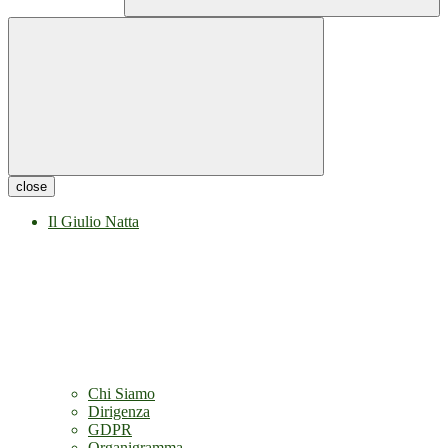
close
Il Giulio Natta
Chi Siamo
Dirigenza
GDPR
Organigramma