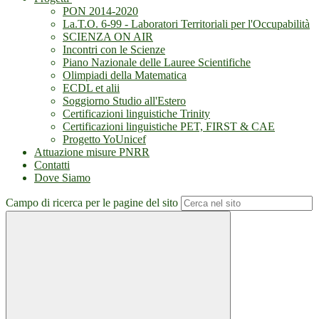
PON 2014-2020
La.T.O. 6-99 - Laboratori Territoriali per l'Occupabilità
SCIENZA ON AIR
Incontri con le Scienze
Piano Nazionale delle Lauree Scientifiche
Olimpiadi della Matematica
ECDL et alii
Soggiorno Studio all'Estero
Certificazioni linguistiche Trinity
Certificazioni linguistiche PET, FIRST & CAE
Progetto YoUnicef
Attuazione misure PNRR
Contatti
Dove Siamo
Campo di ricerca per le pagine del sito