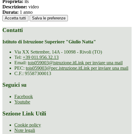
Proprieta:
its
Descrizione:
video
Durata:
1 anno
Accetta tutti
Salva le preferenze
Contatti
Istituto di Istruzione Superiore "Giulio Natta"
Via XX Settembre, 14A - 10098 - Rivoli (TO)
Tel:
+39 011.956.32.13
Email:
tois059003@istruzione.it
Link per inviare una mail
PEC:
tois059003@pec.istruzione.it
Link per inviare una mail
C.F.: 95587300013
Seguici su
Facebook
Youtube
Sezione Link Utili
Cookie policy
Note legali