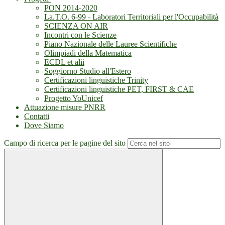
PON 2014-2020
La.T.O. 6-99 - Laboratori Territoriali per l'Occupabilità
SCIENZA ON AIR
Incontri con le Scienze
Piano Nazionale delle Lauree Scientifiche
Olimpiadi della Matematica
ECDL et alii
Soggiorno Studio all'Estero
Certificazioni linguistiche Trinity
Certificazioni linguistiche PET, FIRST & CAE
Progetto YoUnicef
Attuazione misure PNRR
Contatti
Dove Siamo
Campo di ricerca per le pagine del sito