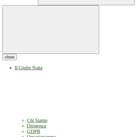
close
Il Giulio Natta
Chi Siamo
Dirigenza
GDPR
Organigramma