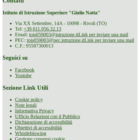
Contatti
Istituto di Istruzione Superiore "Giulio Natta"
Via XX Settembre, 14A - 10098 - Rivoli (TO)
Tel:
+39 011.956.32.13
Email:
tois059003@istruzione.it
Link per inviare una mail
PEC:
tois059003@pec.istruzione.it
Link per inviare una mail
C.F.: 95587300013
Seguici su
Facebook
Youtube
Sezione Link Utili
Cookie policy
Note legali
Informativa Privacy
Ufficio Relazioni con il Pubblico
Dichiarazione di accessibilità
Obiettivi di accessibilità
Whistleblowing
Gestione consensi cookie