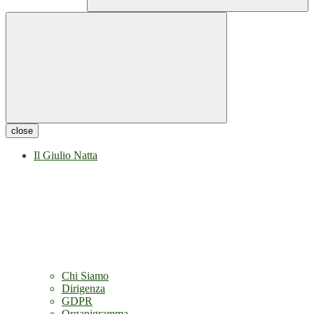
close
Il Giulio Natta
Chi Siamo
Dirigenza
GDPR
Organigramma