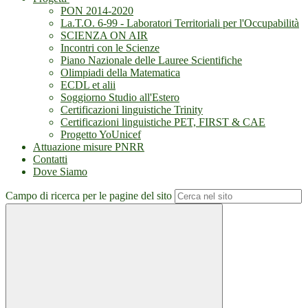
PON 2014-2020
La.T.O. 6-99 - Laboratori Territoriali per l'Occupabilità
SCIENZA ON AIR
Incontri con le Scienze
Piano Nazionale delle Lauree Scientifiche
Olimpiadi della Matematica
ECDL et alii
Soggiorno Studio all'Estero
Certificazioni linguistiche Trinity
Certificazioni linguistiche PET, FIRST & CAE
Progetto YoUnicef
Attuazione misure PNRR
Contatti
Dove Siamo
Campo di ricerca per le pagine del sito