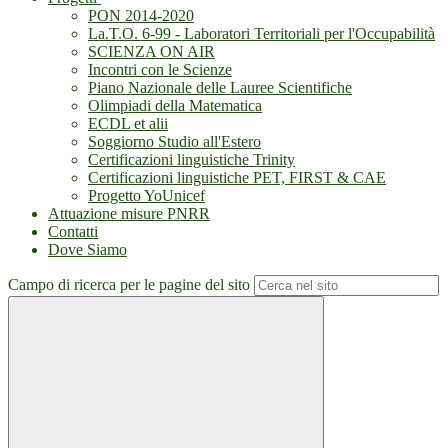
PON 2014-2020
La.T.O. 6-99 - Laboratori Territoriali per l'Occupabilità
SCIENZA ON AIR
Incontri con le Scienze
Piano Nazionale delle Lauree Scientifiche
Olimpiadi della Matematica
ECDL et alii
Soggiorno Studio all'Estero
Certificazioni linguistiche Trinity
Certificazioni linguistiche PET, FIRST & CAE
Progetto YoUnicef
Attuazione misure PNRR
Contatti
Dove Siamo
Campo di ricerca per le pagine del sito