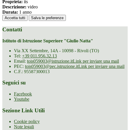
Proprieta:
its
Descrizione:
video
Durata:
1 anno
Accetta tutti
Salva le preferenze
Contatti
Istituto di Istruzione Superiore "Giulio Natta"
Via XX Settembre, 14A - 10098 - Rivoli (TO)
Tel:
+39 011.956.32.13
Email:
tois059003@istruzione.it
Link per inviare una mail
PEC:
tois059003@pec.istruzione.it
Link per inviare una mail
C.F.: 95587300013
Seguici su
Facebook
Youtube
Sezione Link Utili
Cookie policy
Note legali