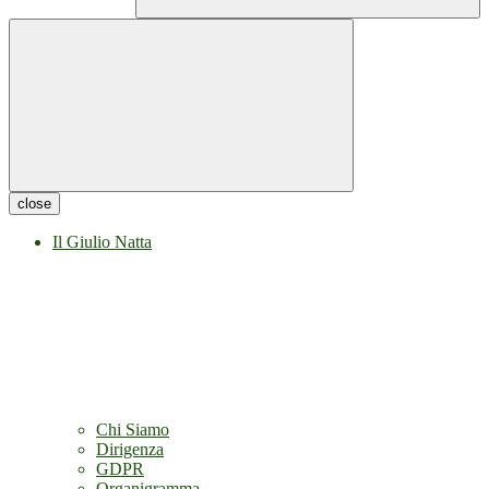
close
Il Giulio Natta
Chi Siamo
Dirigenza
GDPR
Organigramma