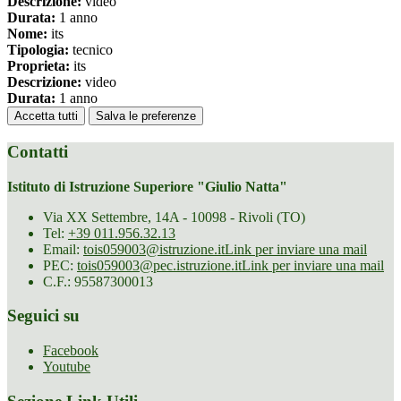
Descrizione:
video
Durata:
1 anno
Nome:
its
Tipologia:
tecnico
Proprieta:
its
Descrizione:
video
Durata:
1 anno
Accetta tutti
Salva le preferenze
Contatti
Istituto di Istruzione Superiore "Giulio Natta"
Via XX Settembre, 14A - 10098 - Rivoli (TO)
Tel:
+39 011.956.32.13
Email:
tois059003@istruzione.it
Link per inviare una mail
PEC:
tois059003@pec.istruzione.it
Link per inviare una mail
C.F.: 95587300013
Seguici su
Facebook
Youtube