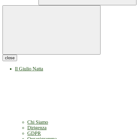
close
Il Giulio Natta
Chi Siamo
Dirigenza
GDPR
Organigramma