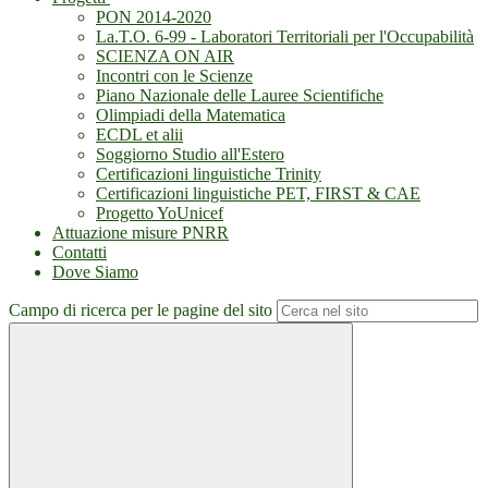
PON 2014-2020
La.T.O. 6-99 - Laboratori Territoriali per l'Occupabilità
SCIENZA ON AIR
Incontri con le Scienze
Piano Nazionale delle Lauree Scientifiche
Olimpiadi della Matematica
ECDL et alii
Soggiorno Studio all'Estero
Certificazioni linguistiche Trinity
Certificazioni linguistiche PET, FIRST & CAE
Progetto YoUnicef
Attuazione misure PNRR
Contatti
Dove Siamo
Campo di ricerca per le pagine del sito