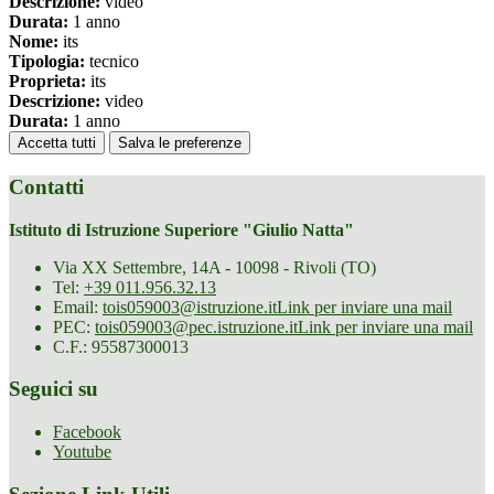
Descrizione:
video
Durata:
1 anno
Nome:
its
Tipologia:
tecnico
Proprieta:
its
Descrizione:
video
Durata:
1 anno
Accetta tutti
Salva le preferenze
Contatti
Istituto di Istruzione Superiore "Giulio Natta"
Via XX Settembre, 14A - 10098 - Rivoli (TO)
Tel:
+39 011.956.32.13
Email:
tois059003@istruzione.it
Link per inviare una mail
PEC:
tois059003@pec.istruzione.it
Link per inviare una mail
C.F.: 95587300013
Seguici su
Facebook
Youtube