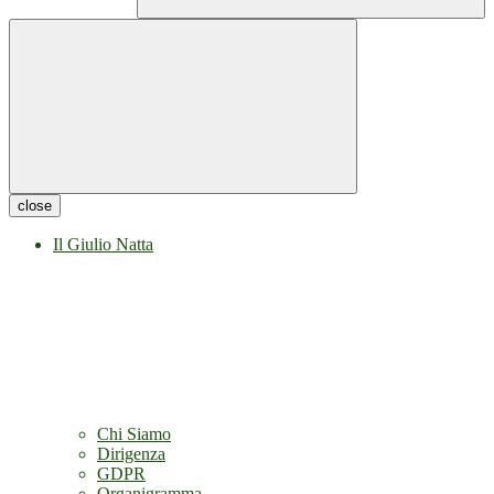
close
Il Giulio Natta
Chi Siamo
Dirigenza
GDPR
Organigramma