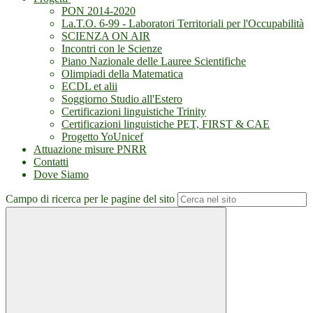
PON 2014-2020
La.T.O. 6-99 - Laboratori Territoriali per l'Occupabilità
SCIENZA ON AIR
Incontri con le Scienze
Piano Nazionale delle Lauree Scientifiche
Olimpiadi della Matematica
ECDL et alii
Soggiorno Studio all'Estero
Certificazioni linguistiche Trinity
Certificazioni linguistiche PET, FIRST & CAE
Progetto YoUnicef
Attuazione misure PNRR
Contatti
Dove Siamo
Campo di ricerca per le pagine del sito