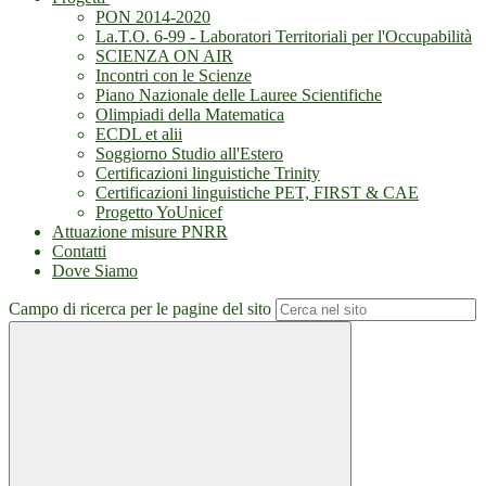
PON 2014-2020
La.T.O. 6-99 - Laboratori Territoriali per l'Occupabilità
SCIENZA ON AIR
Incontri con le Scienze
Piano Nazionale delle Lauree Scientifiche
Olimpiadi della Matematica
ECDL et alii
Soggiorno Studio all'Estero
Certificazioni linguistiche Trinity
Certificazioni linguistiche PET, FIRST & CAE
Progetto YoUnicef
Attuazione misure PNRR
Contatti
Dove Siamo
Campo di ricerca per le pagine del sito