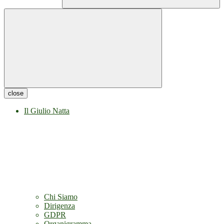
close
Il Giulio Natta
Chi Siamo
Dirigenza
GDPR
Organigramma