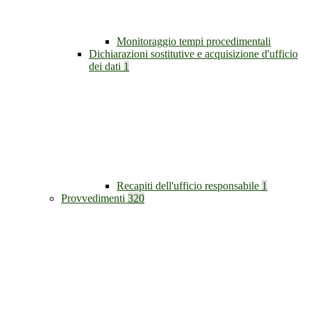
Monitoraggio tempi procedimentali
Dichiarazioni sostitutive e acquisizione d'ufficio
dei dati
1
Recapiti dell'ufficio responsabile
1
Provvedimenti
320