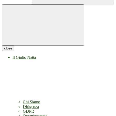
close
Il Giulio Natta
Chi Siamo
Dirigenza
GDPR
Organigramma