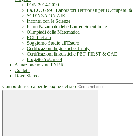
PON 2014-2020
La.T.O. 6-99 - Laboratori Territoriali per l'Occupabilità
SCIENZA ON AIR
Incontri con le Scienze
Piano Nazionale delle Lauree Scientifiche
Olimpiadi della Matematica
ECDL et alii
Soggiorno Studio all'Estero
Certificazioni linguistiche Trinity
Certificazioni linguistiche PET, FIRST & CAE
Progetto YoUnicef
Attuazione misure PNRR
Contatti
Dove Siamo
Campo di ricerca per le pagine del sito