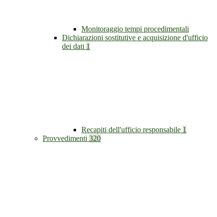
Monitoraggio tempi procedimentali
Dichiarazioni sostitutive e acquisizione d'ufficio
dei dati
1
Recapiti dell'ufficio responsabile
1
Provvedimenti
320