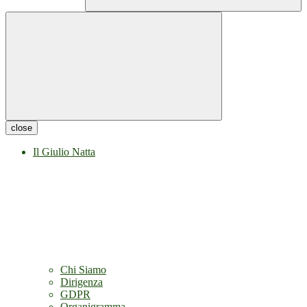
close
Il Giulio Natta
Chi Siamo
Dirigenza
GDPR
Organigramma