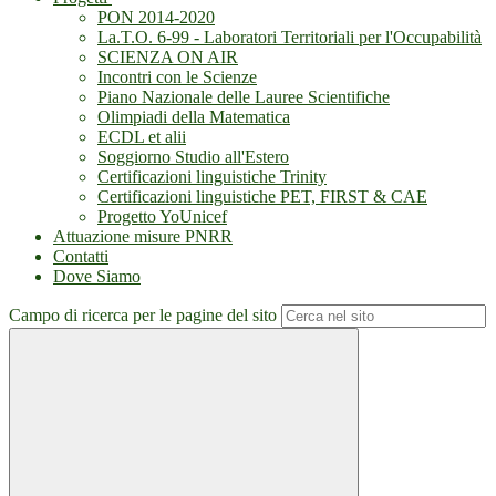
PON 2014-2020
La.T.O. 6-99 - Laboratori Territoriali per l'Occupabilità
SCIENZA ON AIR
Incontri con le Scienze
Piano Nazionale delle Lauree Scientifiche
Olimpiadi della Matematica
ECDL et alii
Soggiorno Studio all'Estero
Certificazioni linguistiche Trinity
Certificazioni linguistiche PET, FIRST & CAE
Progetto YoUnicef
Attuazione misure PNRR
Contatti
Dove Siamo
Campo di ricerca per le pagine del sito