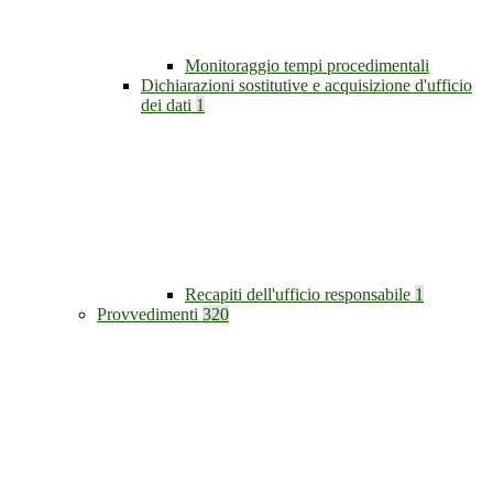
Monitoraggio tempi procedimentali
Dichiarazioni sostitutive e acquisizione d'ufficio
dei dati
1
Recapiti dell'ufficio responsabile
1
Provvedimenti
320