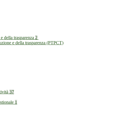
 e della trasparenza
2
ruzione e della trasparenza (PTPCT)
tività
37
stionale
1