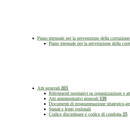
Piano triennale per la prevenzione della corruzione
Piano triennale per la prevenzione della cor
Atti generali
203
Riferimenti normativi su organizzazione e at
Atti amministrativi generali
139
Documenti di programmazione strategico-ge
Statuti e leggi regionali
Codice disciplinare e codice di condotta
25