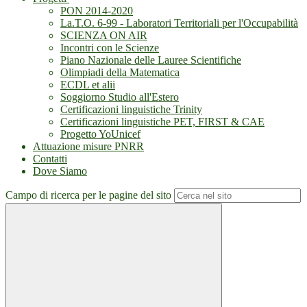
PON 2014-2020
La.T.O. 6-99 - Laboratori Territoriali per l'Occupabilità
SCIENZA ON AIR
Incontri con le Scienze
Piano Nazionale delle Lauree Scientifiche
Olimpiadi della Matematica
ECDL et alii
Soggiorno Studio all'Estero
Certificazioni linguistiche Trinity
Certificazioni linguistiche PET, FIRST & CAE
Progetto YoUnicef
Attuazione misure PNRR
Contatti
Dove Siamo
Campo di ricerca per le pagine del sito