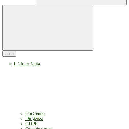
close
Il Giulio Natta
Chi Siamo
Dirigenza
GDPR
Organigramma