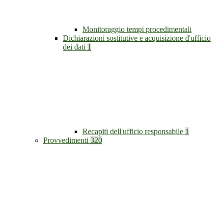
Monitoraggio tempi procedimentali
Dichiarazioni sostitutive e acquisizione d'ufficio
dei dati
1
Recapiti dell'ufficio responsabile
1
Provvedimenti
320