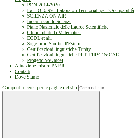
PON 2014-2020
La.T.O. 6-99 - Laboratori Territoriali per l'Occupabilità
SCIENZA ON AIR
Incontri con le Scienze
Piano Nazionale delle Lauree Scientifiche
Olimpiadi della Matematica
ECDL et alii
Soggiorno Studio all'Estero
Certificazioni linguistiche Trinity
Certificazioni linguistiche PET, FIRST & CAE
Progetto YoUnicef
Attuazione misure PNRR
Contatti
Dove Siamo
Campo di ricerca per le pagine del sito