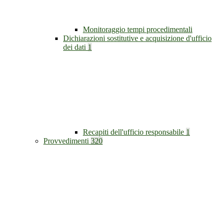
Monitoraggio tempi procedimentali
Dichiarazioni sostitutive e acquisizione d'ufficio
dei dati
1
Recapiti dell'ufficio responsabile
1
Provvedimenti
320