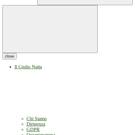
close
Il Giulio Natta
Chi Siamo
Dirigenza
GDPR
Organigramma