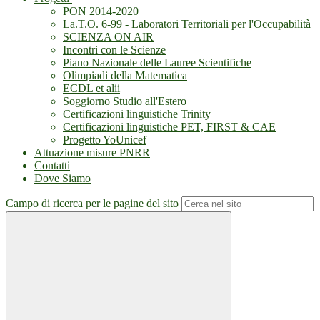
PON 2014-2020
La.T.O. 6-99 - Laboratori Territoriali per l'Occupabilità
SCIENZA ON AIR
Incontri con le Scienze
Piano Nazionale delle Lauree Scientifiche
Olimpiadi della Matematica
ECDL et alii
Soggiorno Studio all'Estero
Certificazioni linguistiche Trinity
Certificazioni linguistiche PET, FIRST & CAE
Progetto YoUnicef
Attuazione misure PNRR
Contatti
Dove Siamo
Campo di ricerca per le pagine del sito