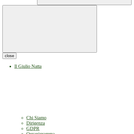
close
Il Giulio Natta
Chi Siamo
Dirigenza
GDPR
Organigramma