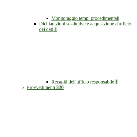
Monitoraggio tempi procedimentali
Dichiarazioni sostitutive e acquisizione d'ufficio
dei dati
1
Recapiti dell'ufficio responsabile
1
Provvedimenti
320