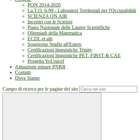
PON 2014-2020
La.T.O. 6-99 - Laboratori Territoriali per l'Occupabilità
SCIENZA ON AIR
Incontri con le Scienze
Piano Nazionale delle Lauree Scientifiche
Olimpiadi della Matematica
ECDL et alii
Soggiorno Studio all'Estero
Certificazioni linguistiche Trinity
Certificazioni linguistiche PET, FIRST & CAE
Progetto YoUnicef
Attuazione misure PNRR
Contatti
Dove Siamo
Campo di ricerca per le pagine del sito