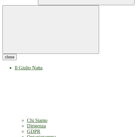
close
Il Giulio Natta
Chi Siamo
Dirigenza
GDPR
Organigramma