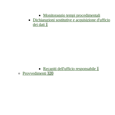
Monitoraggio tempi procedimentali
Dichiarazioni sostitutive e acquisizione d'ufficio
dei dati
1
Recapiti dell'ufficio responsabile
1
Provvedimenti
320